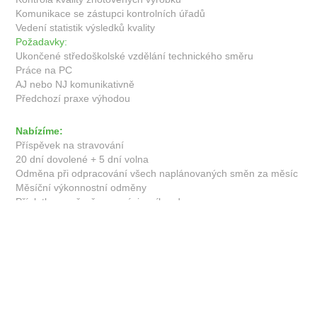
Komunikace se zástupci kontrolních úřadů
Vedení statistik výsledků kvality
Požadavky:
Ukončené středoškolské vzdělání technického směru
Práce na PC
AJ nebo NJ komunikativně
Předchozí praxe výhodou
Nabízíme:
Příspěvek na stravování
20 dní dovolené + 5 dní volna
Odměna při odpracování všech naplánovaných směn za měsíc
Měsíční výkonnostní odměny
Příplatky za přesčas a práci o víkendu
Pololetní odměny
Jednosměnný provoz s plánem rozšíření na provoz
dvousměnný
Přátelské a vstřícné prostředí